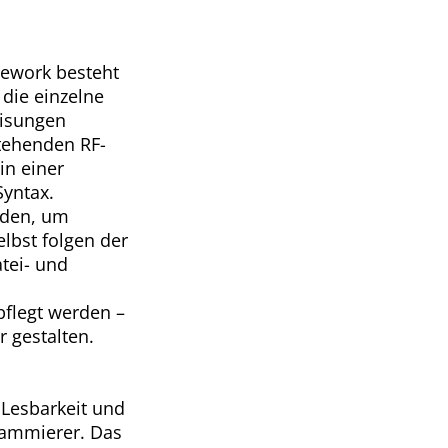
mework besteht
 die einzelne
eisungen
tehenden RF-
in einer
Syntax.
nden, um
lbst folgen der
tei- und
pflegt werden –
r gestalten.
 Lesbarkeit und
grammierer. Das