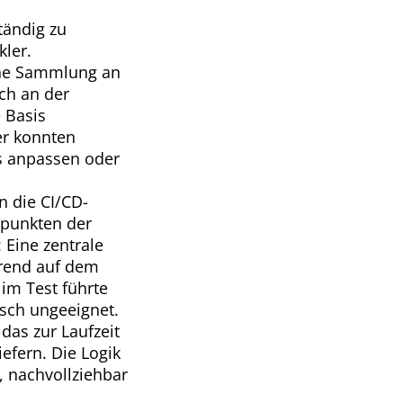
tändig zu
kler.
eine Sammlung an
ch an der
 Basis
er konnten
s anpassen oder
n die CI/CD-
tpunkten der
 Eine zentrale
rend auf dem
im Test führte
nisch ungeeignet.
das zur Laufzeit
efern. Die Logik
, nachvollziehbar