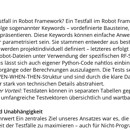
stfall in Robot Framework? Ein Testfall im Robot Fra
olge sogenannter Keywords – vordefinierte Bausteine,
repräsentieren. Diese Keywords können einfache Anw
r parametrisiert sein. Sie stammen entweder aus bes
werden projektindividuell definiert – letzteres erfolgt 
obot-Dateien unter Verwendung der spezifischen RF-
s lässt sich auch eigener Python-Code nahtlos einbi
rgänge oder Berechnungen auszulagern. Die Tests se
EN-WHEN-THEN-Struktur und sind durch die klare Da
 stark von technischen Details abstrahiert.
r Vorteil:
Testdaten können in separaten Tabellen ge
h umfangreiche Testvektoren übersichtlich und wartba
d Unabhängigkeit
rwert Ein zentrales Ziel unseres Ansatzes war es, die
eit der Testfälle zu maximieren – auch für Nicht-Pro