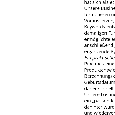
hat sich als 
Unsere Busines
formulieren u
Voraussetzung
Keywords entw
damaligen Funk
ermöglichte e
anschließend 
ergänzende Py
Ein praktische
Pipelines ein
Produktentwick
Berechnungsko
Geburtsdatum 
daher schnell 
Unsere Lösung
ein „passendes
dahinter wurde
und wiederve