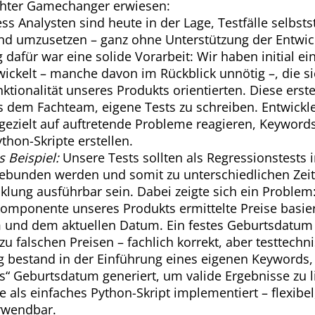
echter Gamechanger erwiesen:
s Analysten sind heute in der Lage, Testfälle selbsts
nd umzusetzen – ganz ohne Unterstützung der Entwic
 dafür war eine solide Vorarbeit: Wir haben initial 
ickelt – manche davon im Rückblick unnötig –, die si
tionalität unseres Produkts orientierten. Diese erste
s dem Fachteam, eigene Tests zu schreiben. Entwickl
gezielt auf auftretende Probleme reagieren, Keyword
thon-Skripte erstellen.
s Beispiel:
Unsere Tests sollten als Regressionstests i
gebunden werden und somit zu unterschiedlichen Zei
lung ausführbar sein. Dabei zeigte sich ein Problem:
mponente unseres Produkts ermittelte Preise basie
und dem aktuellen Datum. Ein festes Geburtsdatum 
zu falschen Preisen – fachlich korrekt, aber testtech
 bestand in der Einführung eines eigenen Keywords, 
“ Geburtsdatum generiert, um valide Ergebnisse zu li
 als einfaches Python-Skript implementiert – flexibel
rwendbar.