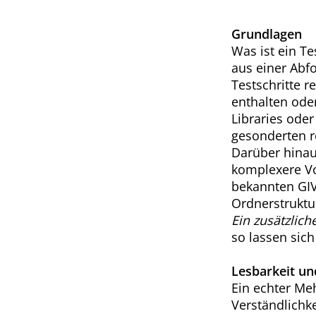
Grundlagen
Was ist ein Te
aus einer Abf
Testschritte 
enthalten ode
Libraries oder 
gesonderten r
Darüber hinau
komplexere Vo
bekannten GIV
Ordnerstruktur
Ein zusätzliche
so lassen sic
Lesbarkeit un
Ein echter Meh
Verständlichk